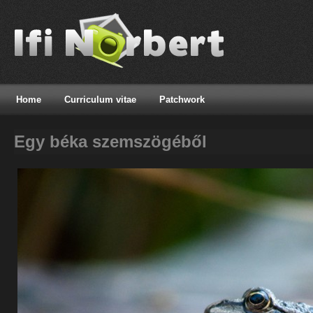
Home
Curriculum vitae
Patchwork
Egy béka szemszögéből