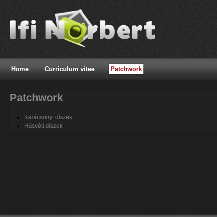
Home
Curriculum vitae
Patchwork
Patchwork
Karácsonyi díszek
Húsvéti díszek