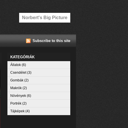
Norbert's Big Picture
Subscribe to this site
KATEGÓRIÁK
Állatok
(6)
Csendélet
(3)
Gombák
(2)
Makrók
(2)
Növények
(6)
Portrék
(2)
Tájképek
(4)